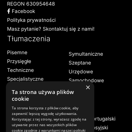
REGON 630954648
Facebook
Polityka prywatności
Masz pytanie? Skontaktuj się z nami!
Tłumaczenia
Pisemne
Symultaniczne
Przysięgłe
Szeptane
Techniczne
Urzędowe
Specjalistyczne
Samochodowe
×
Ustne
Medyczne
Ta strona używa plików
Konsekutywne
cookie
Języki
Ta strona korzysta z plików cookie, aby
zapewnić lepszą wygodę użytkowania.
Albański
Francuski
Portugalski
Korzystając z tej strony, wyrażasz zgodę na
używanie przez nas wszystkich plików
Angielski
Grecki
Rosyjski
cookie zgodnie z warunkami naszej polityki