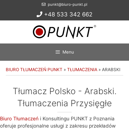
Przejdź
punkt@biuro-punkt.pl
do
+48 533 342 662
treści
Menu
BIURO TŁUMACZEŃ PUNKT
»
TŁUMACZENIA
»
ARABSKI
Tłumacz Polsko - Arabski.
Tłumaczenia Przysięgłe
Biuro Tłumaczeń
i Konsultingu PUNKT z Poznania
oferuje profesjonalne usługi z zakresu przekładów