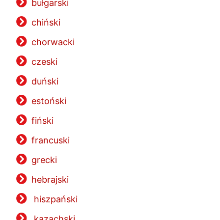
bułgarski
chiński
chorwacki
czeski
duński
estoński
fiński
francuski
grecki
hebrajski
hiszpański
kazachski