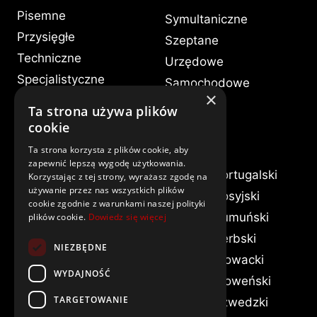
Pisemne
Symultaniczne
Przysięgłe
Szeptane
Techniczne
Urzędowe
Specjalistyczne
Samochodowe
×
Ustne
Medyczne
Ta strona używa plików
Konsekutywne
cookie
Języki
Ta strona korzysta z plików cookie, aby
zapewnić lepszą wygodę użytkowania.
Albański
Francuski
Portugalski
Korzystając z tej strony, wyrażasz zgodę na
używanie przez nas wszystkich plików
Angielski
Grecki
Rosyjski
cookie zgodnie z warunkami naszej polityki
Arabski
Hebrajski
Rumuński
plików cookie.
Dowiedz się więcej
Białoruski
Hiszpański
Serbski
NIEZBĘDNE
Bułgarski
Kazachski
Słowacki
WYDAJNOŚĆ
Chiński
Litewski
Słoweński
TARGETOWANIE
Chorwacki
Łotewski
Szwedzki