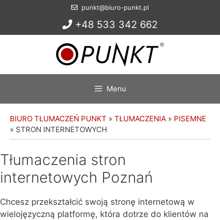
Przejdź
punkt@biuro-punkt.pl
do
+48 533 342 662
treści
Menu
BIURO TŁUMACZEŃ PUNKT
»
TŁUMACZENIA
»
PISEMNE
»
STRON INTERNETOWYCH
Tłumaczenia stron
internetowych Poznań
Chcesz przekształcić swoją stronę internetową w
wielojęzyczną platformę, która dotrze do klientów na