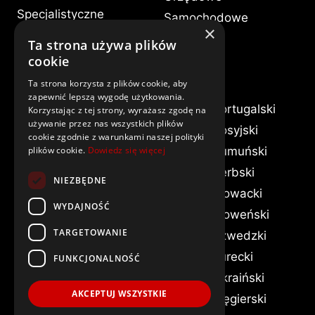
Specjalistyczne
Samochodowe
×
Ustne
Medyczne
Ta strona używa plików
Konsekutywne
cookie
Języki
Ta strona korzysta z plików cookie, aby
zapewnić lepszą wygodę użytkowania.
Albański
Francuski
Portugalski
Korzystając z tej strony, wyrażasz zgodę na
używanie przez nas wszystkich plików
Angielski
Grecki
Rosyjski
cookie zgodnie z warunkami naszej polityki
Arabski
Hebrajski
Rumuński
plików cookie.
Dowiedz się więcej
Białoruski
Hiszpański
Serbski
NIEZBĘDNE
Bułgarski
Kazachski
Słowacki
WYDAJNOŚĆ
Chiński
Litewski
Słoweński
TARGETOWANIE
Chorwacki
Łotewski
Szwedzki
Czeski
Mołdawski
Turecki
FUNKCJONALNOŚĆ
Duński
Niderlandzki
Ukraiński
AKCEPTUJ WSZYSTKIE
Estoński
Niemiecki
Węgierski