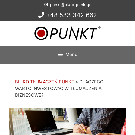
Przejdź
punkt@biuro-punkt.pl
do
+48 533 342 662
treści
Menu
BIURO TŁUMACZEŃ PUNKT
»
DLACZEGO
WARTO INWESTOWAĆ W TŁUMACZENIA
BIZNESOWE?